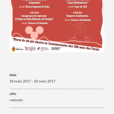
Termo de Pesquisa
Categorias gerais
data
18 maio 2017 - 20 maio 2017
sitio
Filtros
redondo