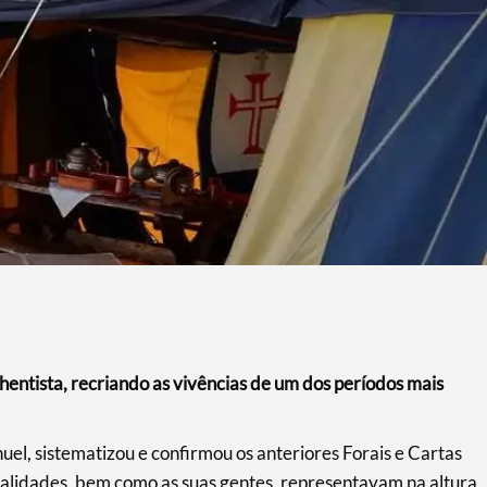
hentista, recriando as vivências de um dos períodos mais
nuel, sistematizou e confirmou os anteriores Forais e Cartas
calidades, bem como as suas gentes, representavam na altura