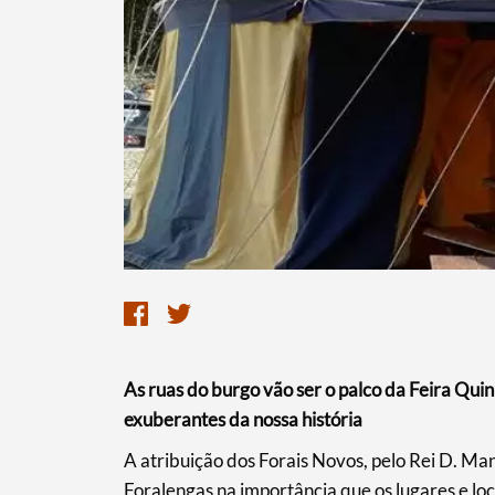
Termo de Pesquisa
Categorias gerais
As ruas do burgo vão ser o palco da Feira Quin
exuberantes da nossa história
​A atribuição dos Forais Novos, pelo Rei D. Ma
Filtros
Foralengas na importância que os lugares e lo