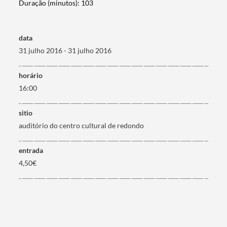
Duração (minutos): 103
data
31 julho 2016 - 31 julho 2016
Termo de Pesquisa
horário
16:00
sitio
Categorias gerais
auditório do centro cultural de redondo
entrada
4,50€
Filtros