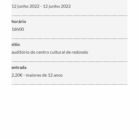
Termo de Pesquisa
12 junho 2022 - 12 junho 2022
horário
16h00
Categorias gerais
sitio
auditório do centro cultural de redondo
entrada
2,20€ - maiores de 12 anos
Filtros