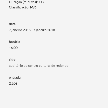
Duração (minutos): 117
Classificação: M/6
data
7 janeiro 2018 - 7 janeiro 2018
horário
16:00
sitio
auditório do centro cultural de redondo
Termo de Pesquisa
entrada
2,20€
Categorias gerais