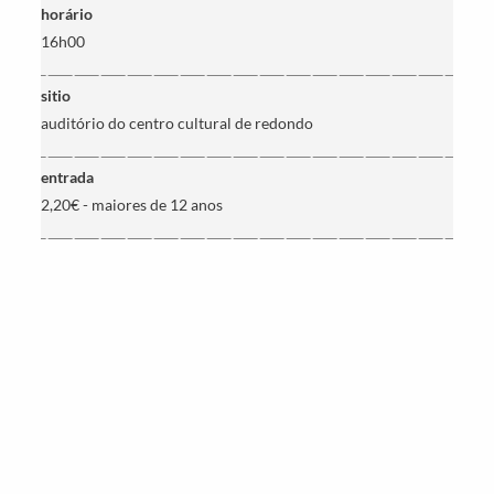
horário
16h00
sitio
Categorias gerais
auditório do centro cultural de redondo
entrada
2,20€ - maiores de 12 anos
Filtros