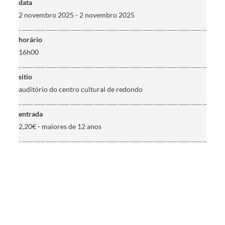
data
2 novembro 2025 - 2 novembro 2025
horário
16h00
sitio
Termo de Pesquisa
auditório do centro cultural de redondo
entrada
2,20€ - maiores de 12 anos
Categorias gerais
Filtros