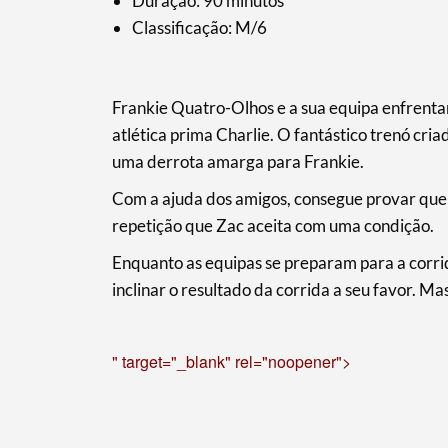
Duração: 90 minutos
Classificação: M/6
Frankie Quatro-Olhos e a sua equipa enfrenta
atlética prima Charlie. O fantástico trenó cri
uma derrota amarga para Frankie.
Com a ajuda dos amigos, consegue provar que 
repetição que Zac aceita com uma condição.
Enquanto as equipas se preparam para a corri
inclinar o resultado da corrida a seu favor. M
Termo de Pesquisa
" target="_blank" rel="noopener">
Categorias gerais