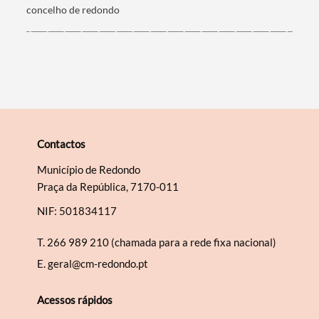
concelho de redondo
Categorias gerais
Filtros
Contactos
Município de Redondo
Praça da República, 7170-011
NIF: 501834117
T.
266 989 210 (chamada para a rede fixa nacional)
E.
geral@cm-redondo.pt
Acessos rápidos