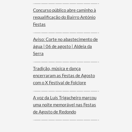
Empresarial anunciada pelo
Governo para o Interior do
Concurso público abre caminho à
Alentejo
requalificação do Bairro António
Festas
Aviso: Corte no abastecimento de
água | 06 de agosto | Aldeia da
Serra
Tradição, música e dança
encerraram as Festas de Agosto
com o X Festival de Folclore
A voz da Luís Trigacheiro marcou
uma noite memorável nas Festas
de Agosto de Redondo