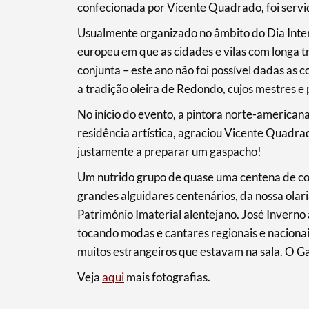
confecionada por Vicente Quadrado, foi servid
Usualmente organizado no âmbito do Dia Inte
europeu em que as cidades e vilas com longa
Filtros
conjunta – este ano não foi possível dadas as 
a tradição oleira de Redondo, cujos mestres 
No início do evento, a pintora norte-americ
residência artística, agraciou Vicente Quadr
justamente a preparar um gaspacho!
Um nutrido grupo de quase uma centena de c
grandes alguidares centenários, da nossa olari
Património Imaterial alentejano. José Inverno
tocando modas e cantares regionais e nacionai
muitos estrangeiros que estavam na sala. O G
Veja
aqui
mais fotografias.