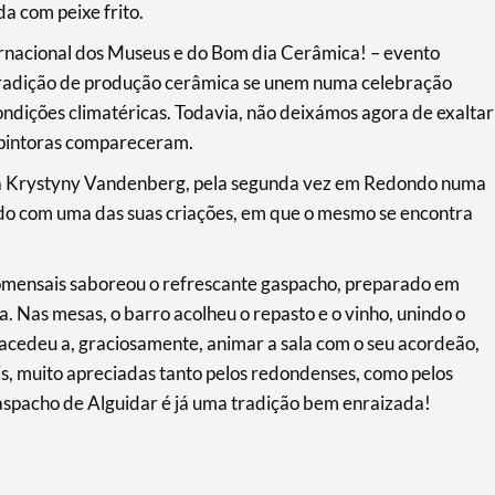
a com peixe frito.
rnacional dos Museus e do Bom dia Cerâmica! – evento
 tradição de produção cerâmica se unem numa celebração
condições climatéricas. Todavia, não deixámos agora de exaltar
e pintoras compareceram.
ana Krystyny Vandenberg, pela segunda vez em Redondo numa
ado com uma das suas criações, em que o mesmo se encontra
omensais saboreou o refrescante gaspacho, preparado em
a. Nas mesas, o barro acolheu o repasto e o vinho, unindo o
 acedeu a, graciosamente, animar a sala com o seu acordeão,
s, muito apreciadas tanto pelos redondenses, como pelos
aspacho de Alguidar é já uma tradição bem enraizada!