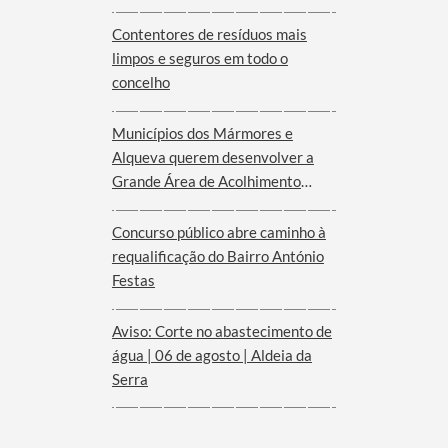
Serra d´Ossa
Contentores de resíduos mais
limpos e seguros em todo o
concelho
Municípios dos Mármores e
Alqueva querem desenvolver a
Grande Área de Acolhimento
Empresarial anunciada pelo
Governo para o Interior do
Concurso público abre caminho à
Alentejo
requalificação do Bairro António
Festas
Aviso: Corte no abastecimento de
água | 06 de agosto | Aldeia da
Serra