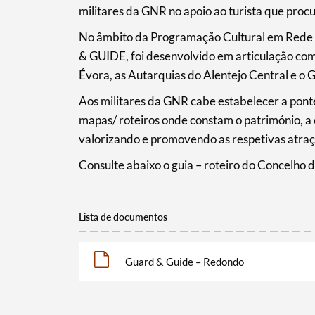
militares da GNR no apoio ao turista que proc
No âmbito da Programação Cultural em Rede 
& GUIDE, foi desenvolvido em articulação co
Filtros
Évora, as Autarquias do Alentejo Central e o 
Aos militares da GNR cabe estabelecer a ponte 
mapas/ roteiros onde constam o património, a 
valorizando e promovendo as respetivas atraçõ
Consulte abaixo o guia – roteiro do Concelho 
Lista de documentos
Guard & Guide – Redondo