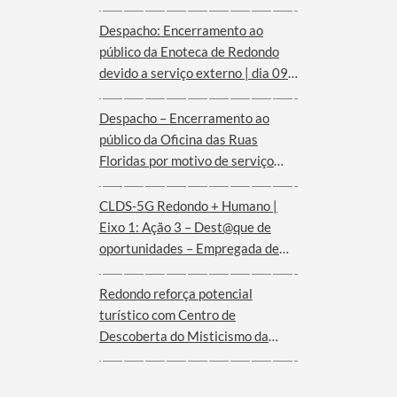
Despacho: Encerramento ao
público da Enoteca de Redondo
devido a serviço externo | dia 09
de agosto
Despacho – Encerramento ao
público da Oficina das Ruas
Floridas por motivo de serviço
externo | dias 08 e 09 de agosto
CLDS-5G Redondo + Humano |
Eixo 1: Ação 3 – Dest@que de
oportunidades – Empregada de
andares (Hotel Convento de São
Paulo – Serra d´Ossa)
Redondo reforça potencial
turístico com Centro de
Descoberta do Misticismo da
Serra d´Ossa