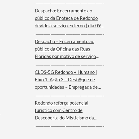
Despacho: Encerramento ao
público da Enoteca de Redondo
devido a serviço externo | dia 09
de agosto
Despacho – Encerramento ao
público da Oficina das Ruas
Floridas por motivo de serviço
externo | dias 08 e 09 de agosto
CLDS-5G Redondo + Humano |
Eixo 1: Ação 3 – Dest@que de
oportunidades – Empregada de
andares (Hotel Convento de São
Paulo – Serra d´Ossa)
Redondo reforça potencial
turístico com Centro de
Descoberta do Misticismo da
Serra d´Ossa