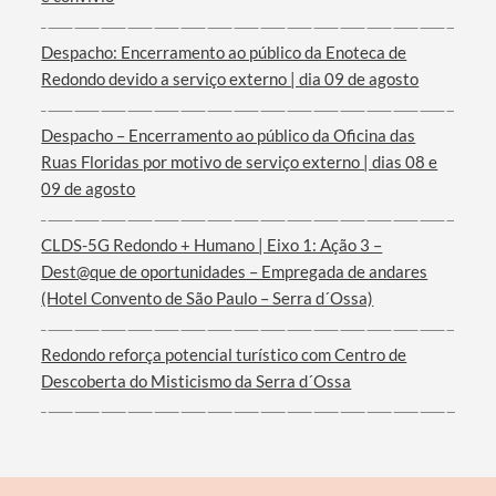
Despacho: Encerramento ao público da Enoteca de
Redondo devido a serviço externo | dia 09 de agosto
Filtros
Despacho – Encerramento ao público da Oficina das
Ruas Floridas por motivo de serviço externo | dias 08 e
09 de agosto
CLDS-5G Redondo + Humano | Eixo 1: Ação 3 –
Dest@que de oportunidades – Empregada de andares
(Hotel Convento de São Paulo – Serra d´Ossa)
Redondo reforça potencial turístico com Centro de
Descoberta do Misticismo da Serra d´Ossa