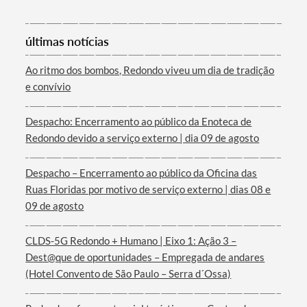
últimas notícias
Ao ritmo dos bombos, Redondo viveu um dia de tradição
e convívio
Termo de Pesquisa
Despacho: Encerramento ao público da Enoteca de
Redondo devido a serviço externo | dia 09 de agosto
Despacho – Encerramento ao público da Oficina das
Ruas Floridas por motivo de serviço externo | dias 08 e
Categorias gerais
09 de agosto
CLDS-5G Redondo + Humano | Eixo 1: Ação 3 –
Dest@que de oportunidades – Empregada de andares
(Hotel Convento de São Paulo – Serra d´Ossa)
Filtros