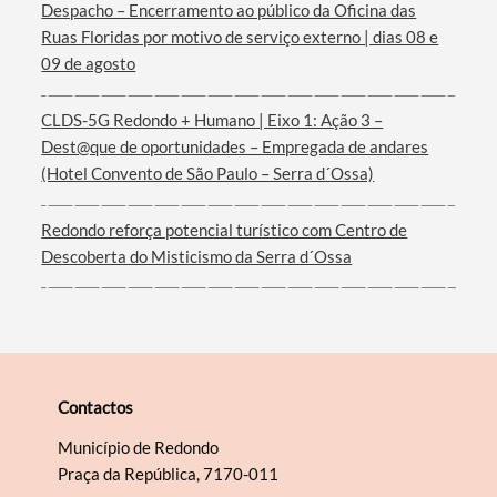
Despacho – Encerramento ao público da Oficina das
Ruas Floridas por motivo de serviço externo | dias 08 e
09 de agosto
Filtros
CLDS-5G Redondo + Humano | Eixo 1: Ação 3 –
Dest@que de oportunidades – Empregada de andares
(Hotel Convento de São Paulo – Serra d´Ossa)
Redondo reforça potencial turístico com Centro de
Descoberta do Misticismo da Serra d´Ossa
Contactos
Município de Redondo
Praça da República, 7170-011