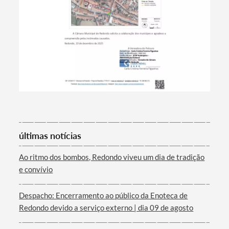
Termo de Pesquisa
últimas notícias
Ao ritmo dos bombos, Redondo viveu um dia de tradição
e convívio
Despacho: Encerramento ao público da Enoteca de
Categorias gerais
Redondo devido a serviço externo | dia 09 de agosto