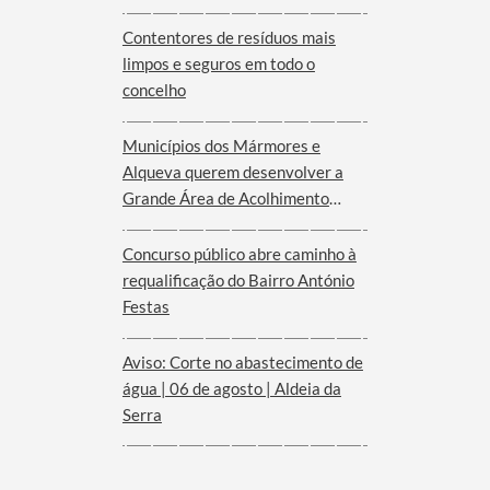
Serra d´Ossa
Contentores de resíduos mais
limpos e seguros em todo o
concelho
Municípios dos Mármores e
Alqueva querem desenvolver a
Grande Área de Acolhimento
Empresarial anunciada pelo
Governo para o Interior do
Concurso público abre caminho à
Alentejo
requalificação do Bairro António
Festas
Aviso: Corte no abastecimento de
água | 06 de agosto | Aldeia da
Serra