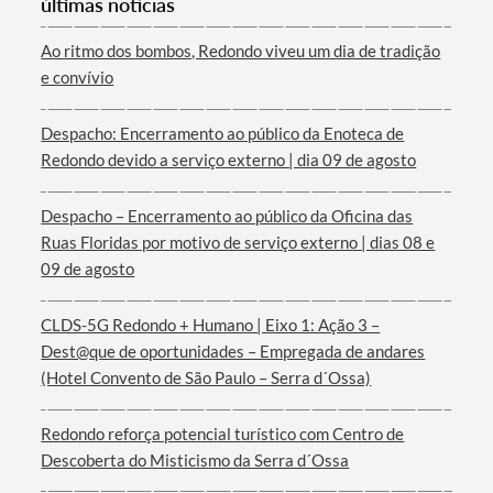
últimas notícias
Categorias gerais
Ao ritmo dos bombos, Redondo viveu um dia de tradição
e convívio
Despacho: Encerramento ao público da Enoteca de
Redondo devido a serviço externo | dia 09 de agosto
Filtros
Despacho – Encerramento ao público da Oficina das
Ruas Floridas por motivo de serviço externo | dias 08 e
09 de agosto
CLDS-5G Redondo + Humano | Eixo 1: Ação 3 –
Dest@que de oportunidades – Empregada de andares
(Hotel Convento de São Paulo – Serra d´Ossa)
Redondo reforça potencial turístico com Centro de
Descoberta do Misticismo da Serra d´Ossa