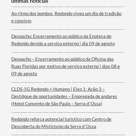
últimas notícias
Ao ritmo dos bombos, Redondo viveu um dia de tradição
e convívio
Despacho: Encerramento ao público da Enoteca de
Termo de Pesquisa
Redondo devido a serviço externo | dia 09 de agosto
Despacho – Encerramento ao público da Oficina das
Ruas Floridas por motivo de serviço externo | dias 08 e
09 de agosto
Categorias gerais
CLDS-5G Redondo + Humano | Eixo 1: Ação 3 –
Dest@que de oportunidades – Empregada de andares
(Hotel Convento de São Paulo – Serra d´Ossa)
Filtros
Redondo reforça potencial turístico com Centro de
Descoberta do Misticismo da Serra d´Ossa