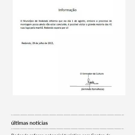
Termo de Pesquisa
últimas notícias
Categorias gerais