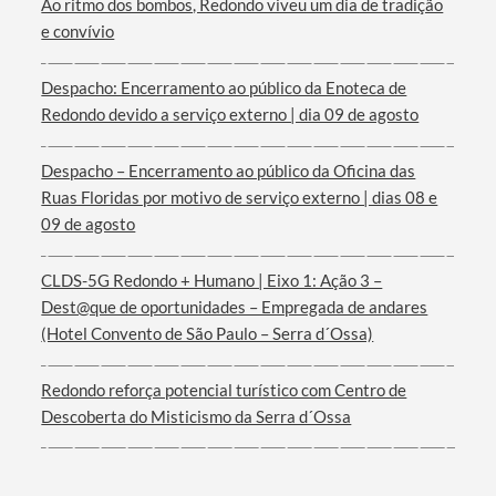
Ao ritmo dos bombos, Redondo viveu um dia de tradição
Categorias gerais
e convívio
Despacho: Encerramento ao público da Enoteca de
Redondo devido a serviço externo | dia 09 de agosto
Filtros
Despacho – Encerramento ao público da Oficina das
Ruas Floridas por motivo de serviço externo | dias 08 e
09 de agosto
CLDS-5G Redondo + Humano | Eixo 1: Ação 3 –
Dest@que de oportunidades – Empregada de andares
(Hotel Convento de São Paulo – Serra d´Ossa)
Redondo reforça potencial turístico com Centro de
Descoberta do Misticismo da Serra d´Ossa