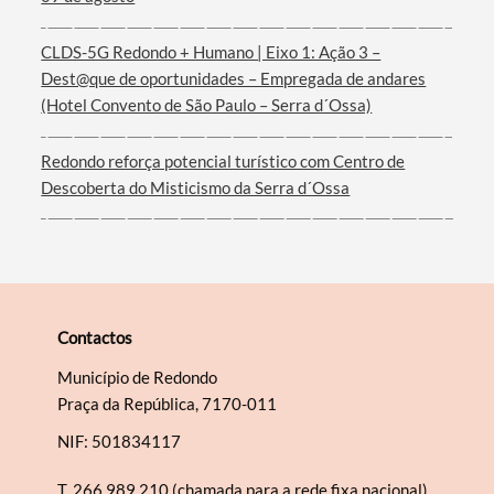
Filtros
CLDS-5G Redondo + Humano | Eixo 1: Ação 3 –
Dest@que de oportunidades – Empregada de andares
(Hotel Convento de São Paulo – Serra d´Ossa)
Redondo reforça potencial turístico com Centro de
Descoberta do Misticismo da Serra d´Ossa
Contactos
Município de Redondo
Praça da República, 7170-011
NIF: 501834117
T.
266 989 210 (chamada para a rede fixa nacional)