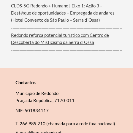
CLDS-5G Redondo + Humano | Eixo 1: Ação 3 –
Dest@que de oportunidades – Empregada de andares
(Hotel Convento de São Paulo – Serra d´Ossa)
Redondo reforça potencial turístico com Centro de
Descoberta do Misticismo da Serra d´Ossa
Contactos
Município de Redondo
Praça da República, 7170-011
NIF: 501834117
T.
266 989 210 (chamada para a rede fixa nacional)
E.
geral@cm-redondo.pt