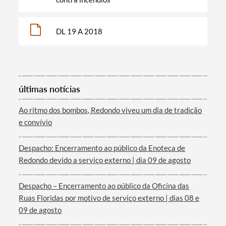
DL 19 A 2018
Categorias gerais
últimas notícias
Ao ritmo dos bombos, Redondo viveu um dia de tradição
Filtros
e convívio
Despacho: Encerramento ao público da Enoteca de
Redondo devido a serviço externo | dia 09 de agosto
Despacho – Encerramento ao público da Oficina das
Ruas Floridas por motivo de serviço externo | dias 08 e
09 de agosto