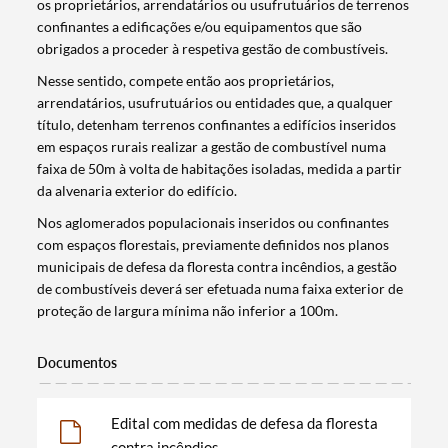
os proprietários, arrendatários ou usufrutuários de terrenos
confinantes a edificações e/ou equipamentos que são
obrigados a proceder à respetiva gestão de combustíveis.
Nesse sentido, compete então aos proprietários,
arrendatários, usufrutuários ou entidades que, a qualquer
título, detenham terrenos confinantes a edifícios inseridos
em espaços rurais realizar a gestão de combustível numa
faixa de 50m à volta de habitações isoladas, medida a partir
da alvenaria exterior do edifício.
Nos aglomerados populacionais inseridos ou confinantes
com espaços florestais, previamente definidos nos planos
municipais de defesa da floresta contra incêndios, a gestão
de combustíveis deverá ser efetuada numa faixa exterior de
proteção de largura mínima não inferior a 100m.
Documentos
Edital com medidas de defesa da floresta
Termo de Pesquisa
contra incêndios