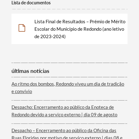
Lista de documentos
Lista Final de Resultados – Prémio de Mérito
Escolar do Município de Redondo (ano letivo
de 2023-2024)
últimas notícias
Termo de Pesquisa
Ao ritmo dos bombos, Redondo viveu um dia de tradição
e convívio
Despacho: Encerramento ao público da Enoteca de
Categorias gerais
Redondo devido a serviço externo | dia 09 de agosto
Despacho – Encerramento ao público da Oficina das
Ruas Floridas por motivo de serviço externo | dias 08 e