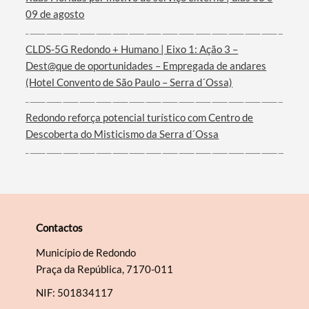
09 de agosto
Filtros
CLDS-5G Redondo + Humano | Eixo 1: Ação 3 –
Dest@que de oportunidades – Empregada de andares
(Hotel Convento de São Paulo – Serra d´Ossa)
Redondo reforça potencial turístico com Centro de
Descoberta do Misticismo da Serra d´Ossa
Contactos
Município de Redondo
Praça da República, 7170-011
NIF: 501834117