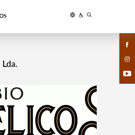
ÇOS
 Lda.