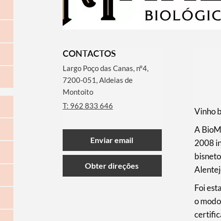
CONTACTOS
Largo Poço das Canas, nº4,
7200-051, Aldeias de
Montoito
T: 962 833 646
Vinho b
A BioMa
Enviar email
2008 in
bisneto
Obter direções
Alentej
Foi est
o modo 
certif