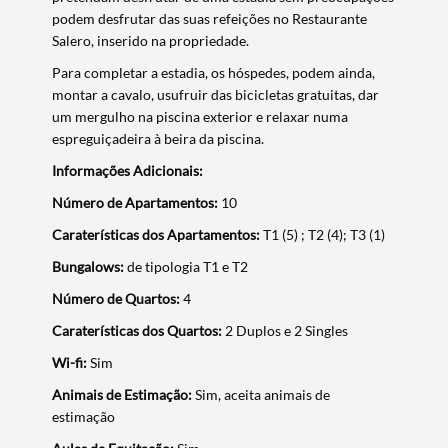
podem desfrutar das suas refeições no Restaurante
Salero, inserido na propriedade.
Para completar a estadia, os hóspedes, podem ainda,
montar a cavalo, usufruir das bicicletas gratuitas, dar
um mergulho na piscina exterior e relaxar numa
espreguiçadeira à beira da piscina.
Informações Adicionais:
Número de Apartamentos:
10
Caraterísticas dos Apartamentos:
T1 (5) ; T2 (4); T3 (1)
Termo de Pesquisa
Bungalows:
de tipologia T1 e T2
Número de Quartos:
4
Caraterísticas dos Quartos:
2 Duplos e 2 Singles
Wi-fi:
Sim
Categorias gerais
Animais de Estimação:
Sim, aceita animais de
estimação