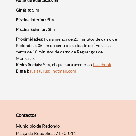
Aulas de Equitação:
Sim
Ginásio
: Sim
Piscina Interior:
Sim
Filtros
Piscina Exterior:
Sim
Proximidades:
fica a menos de 20 minutos de carro de
Redondo, a 35 km do centro da cidade de Évora e a
cerca de 10 minutos de carro de Reguengos de
Monsaraz.
Redes Sociais:
Sim, clique para aceder ao
Facebook
E-mail:
lusitaurus@hotmail.com
Contactos
Município de Redondo
Praça da República, 7170-011