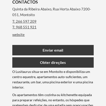
CONTACTOS
Quinta da Ribeira Abaixo, Rua Horta Abaixo 7200-
051, Montoito
T: 266 597 209
T: 968 551 921
website
Enviar email
Obter direções
O Lusitaurus situa-se em Montoito e disponibiliza um
centro equestre, apartamentos auto-suficientes, um
restaurante, um bar, uma piscina exterior e uma piscina
interior.
Os apartamentos têm cozinha ou kitchenette equipada
para preparar refeições, no entanto, os hóspedes que
pretendam desfrutar de uma estadia sem preocupações