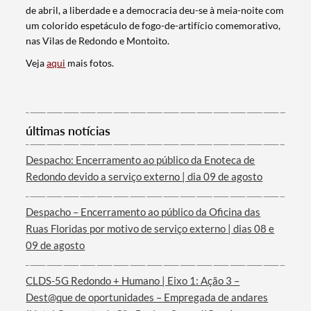
de abril, a liberdade e a democracia deu-se à meia-noite com
um colorido espetáculo de fogo-de-artifício comemorativo,
nas Vilas de Redondo e Montoito.
Veja
aqui
mais fotos.
últimas notícias
Termo de Pesquisa
Despacho: Encerramento ao público da Enoteca de
Redondo devido a serviço externo | dia 09 de agosto
Despacho – Encerramento ao público da Oficina das
Ruas Floridas por motivo de serviço externo | dias 08 e
Categorias gerais
09 de agosto
CLDS-5G Redondo + Humano | Eixo 1: Ação 3 –
Dest@que de oportunidades – Empregada de andares