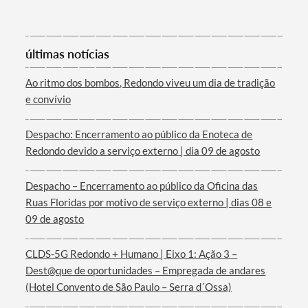
últimas notícias
Ao ritmo dos bombos, Redondo viveu um dia de tradição
e convívio
Termo de Pesquisa
Despacho: Encerramento ao público da Enoteca de
Redondo devido a serviço externo | dia 09 de agosto
Despacho – Encerramento ao público da Oficina das
Categorias gerais
Ruas Floridas por motivo de serviço externo | dias 08 e
09 de agosto
CLDS-5G Redondo + Humano | Eixo 1: Ação 3 –
Dest@que de oportunidades – Empregada de andares
Filtros
(Hotel Convento de São Paulo – Serra d´Ossa)