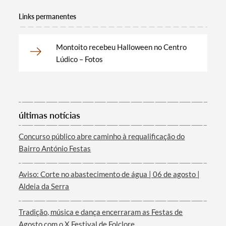
Links permanentes
Montoito recebeu Halloween no Centro
Lúdico – Fotos
Termo de Pesquisa
últimas notícias
Concurso público abre caminho à requalificação do
Bairro António Festas
Categorias gerais
Aviso: Corte no abastecimento de água | 06 de agosto |
Aldeia da Serra
Tradição, música e dança encerraram as Festas de
Agosto com o X Festival de Folclore