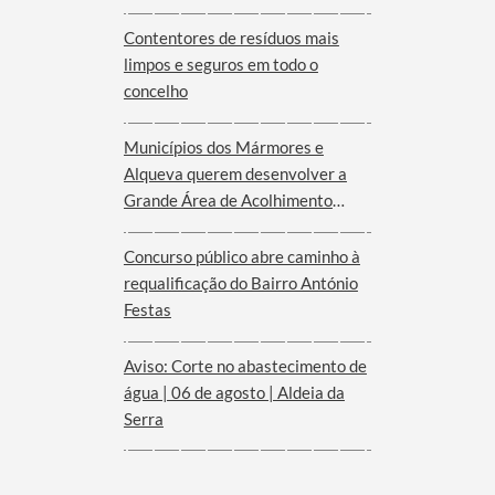
Serra d´Ossa
Contentores de resíduos mais
limpos e seguros em todo o
concelho
Municípios dos Mármores e
Alqueva querem desenvolver a
Grande Área de Acolhimento
Empresarial anunciada pelo
Governo para o Interior do
Concurso público abre caminho à
Alentejo
requalificação do Bairro António
Festas
Aviso: Corte no abastecimento de
água | 06 de agosto | Aldeia da
Serra