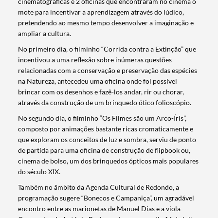
cinematográficas e 2 oficinas que encontraram no cinema o
mote para incentivar a aprendizagem através do lúdico,
pretendendo ao mesmo tempo desenvolver a imaginação e
ampliar a cultura.
No primeiro dia, o filminho “Corrida contra a Extinção” que
incentivou a uma reflexão sobre inúmeras questões
relacionadas com a conservação e preservação das espécies
na Natureza, antecedeu uma oficina onde foi possível
brincar com os desenhos e fazê-los andar, rir ou chorar,
através da construção de um brinquedo ótico folioscópio.
No segundo dia, o filminho “Os Filmes são um Arco-Íris”,
composto por animações bastante ricas cromaticamente e
que exploram os conceitos de luz e sombra, serviu de ponto
de partida para uma oficina de construção de flipbook ou,
cinema de bolso, um dos brinquedos ópticos mais populares
do século XIX.
Também no âmbito da Agenda Cultural de Redondo, a
programação sugere “Bonecos e Campaniça”, um agradável
encontro entre as marionetas de Manuel Dias e a viola