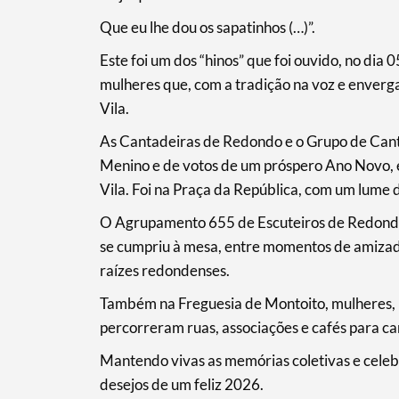
Que eu lhe dou os sapatinhos (…)”.
Categorias gerais
Este foi um dos “hinos” que foi ouvido, no dia
mulheres que, com a tradição na voz e enverga
Vila.
As Cantadeiras de Redondo e o Grupo de Can
Filtros
Menino e de votos de um próspero Ano Novo,
Vila. Foi na Praça da República, com um lume d
O Agrupamento 655 de Escuteiros de Redondo
se cumpriu à mesa, entre momentos de amizade
raízes redondenses.
Também na Freguesia de Montoito, mulheres, ho
percorreram ruas, associações e cafés para can
Mantendo vivas as memórias coletivas e celeb
desejos de um feliz 2026.