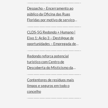
de agosto
Despacho – Encerramento ao
público da Oficina das Ruas
Floridas por motivo de serviço
externo | dias 08 e 09 de agosto
CLDS-5G Redondo + Humano |
Eixo 1: Ação 3 – Dest@que de
oportunidades – Empregada de
andares (Hotel Convento de São
Paulo – Serra d´Ossa)
Redondo reforça potencial
turístico com Centro de
Descoberta do Misticismo da
Serra d´Ossa
Contentores de resíduos mais
limpos e seguros em todo o
concelho