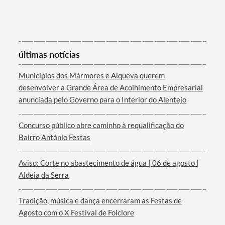
Categorias gerais
últimas notícias
Municípios dos Mármores e Alqueva querem
desenvolver a Grande Área de Acolhimento Empresarial
Filtros
anunciada pelo Governo para o Interior do Alentejo
Concurso público abre caminho à requalificação do
Bairro António Festas
Aviso: Corte no abastecimento de água | 06 de agosto |
Aldeia da Serra
Tradição, música e dança encerraram as Festas de
Agosto com o X Festival de Folclore