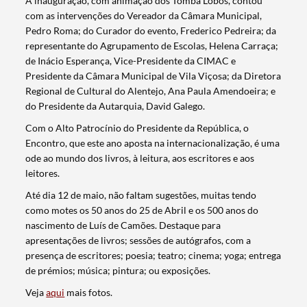
A inauguração, com animação dos Tomba Lobos, contou
com as intervenções do Vereador da Câmara Municipal,
Pedro Roma; do Curador do evento, Frederico Pedreira; da
representante do Agrupamento de Escolas, Helena Carraça;
de Inácio Esperança, Vice-Presidente da CIMAC e
Presidente da Câmara Municipal de Vila Viçosa; da Diretora
Regional de Cultural do Alentejo, Ana Paula Amendoeira; e
do Presidente da Autarquia, David Galego.
Com o Alto Patrocínio do Presidente da República, o
Encontro, que este ano aposta na internacionalização, é uma
ode ao mundo dos livros, à leitura, aos escritores e aos
leitores.
Até dia 12 de maio, não faltam sugestões, muitas tendo
como motes os 50 anos do 25 de Abril e os 500 anos do
nascimento de Luís de Camões. Destaque para
apresentações de livros; sessões de autógrafos, com a
presença de escritores; poesia; teatro; cinema; yoga; entrega
Termo de Pesquisa
de prémios; música; pintura; ou exposições.
Veja
aqui
mais fotos.