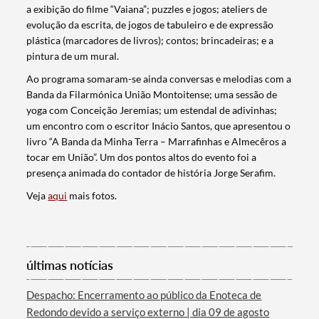
a exibição do filme “Vaiana”; puzzles e jogos; ateliers de
evolução da escrita, de jogos de tabuleiro e de expressão
plástica (marcadores de livros); contos; brincadeiras; e a
pintura de um mural.
Ao programa somaram-se ainda conversas e melodias com a
Banda da Filarmónica União Montoitense; uma sessão de
yoga com Conceição Jeremias; um estendal de adivinhas;
um encontro com o escritor Inácio Santos, que apresentou o
livro “A Banda da Minha Terra – Marrafinhas e Almecêros a
tocar em União”. Um dos pontos altos do evento foi a
presença animada do contador de história Jorge Serafim.
Veja
aqui
mais fotos.
Termo de Pesquisa
últimas notícias
Despacho: Encerramento ao público da Enoteca de
Categorias gerais
Redondo devido a serviço externo | dia 09 de agosto