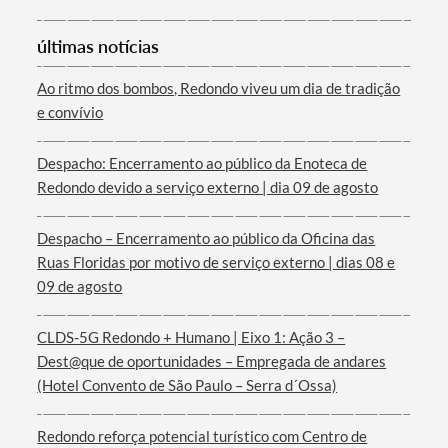
últimas notícias
Categorias gerais
Ao ritmo dos bombos, Redondo viveu um dia de tradição
e convívio
Despacho: Encerramento ao público da Enoteca de
Filtros
Redondo devido a serviço externo | dia 09 de agosto
Despacho – Encerramento ao público da Oficina das
Ruas Floridas por motivo de serviço externo | dias 08 e
09 de agosto
CLDS-5G Redondo + Humano | Eixo 1: Ação 3 –
Dest@que de oportunidades – Empregada de andares
(Hotel Convento de São Paulo – Serra d´Ossa)
Redondo reforça potencial turístico com Centro de