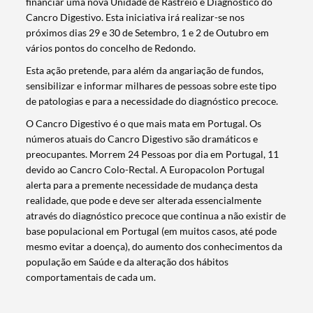
financiar uma nova Unidade de Rastreio e Diagnóstico do
Cancro Digestivo. Esta iniciativa irá realizar-se nos
próximos dias 29 e 30 de Setembro, 1 e 2 de Outubro em
vários pontos do concelho de Redondo.
Esta ação pretende, para além da angariação de fundos,
sensibilizar e informar milhares de pessoas sobre este tipo
de patologias e para a necessidade do diagnóstico precoce.
O Cancro Digestivo é o que mais mata em Portugal. Os
números atuais do Cancro Digestivo são dramáticos e
preocupantes. Morrem 24 Pessoas por dia em Portugal, 11
devido ao Cancro Colo-Rectal. A Europacolon Portugal
alerta para a premente necessidade de mudança desta
realidade, que pode e deve ser alterada essencialmente
através do diagnóstico precoce que continua a não existir de
base populacional em Portugal (em muitos casos, até pode
mesmo evitar a doença), do aumento dos conhecimentos da
Termo de Pesquisa
população em Saúde e da alteração dos hábitos
comportamentais de cada um.