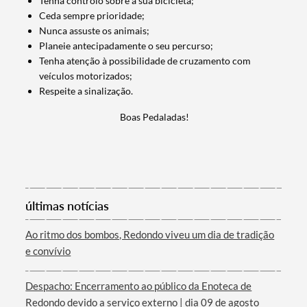
Tenha controlo sobre a sua bicicleta;
Ceda sempre prioridade;
Nunca assuste os animais;
Termo de Pesquisa
Planeie antecipadamente o seu percurso;
Tenha atenção à possibilidade de cruzamento com
veículos motorizados;
Respeite a sinalização.
Boas Pedaladas!
Categorias gerais
últimas notícias
Filtros
Ao ritmo dos bombos, Redondo viveu um dia de tradição
e convívio
Despacho: Encerramento ao público da Enoteca de
Redondo devido a serviço externo | dia 09 de agosto