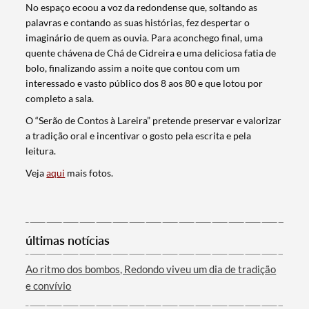
No espaço ecoou a voz da redondense que, soltando as
palavras e contando as suas histórias, fez despertar o
imaginário de quem as ouvia. Para aconchego final, uma
quente chávena de Chá de Cidreira e uma deliciosa fatia de
bolo, finalizando assim a noite que contou com um
interessado e vasto público dos 8 aos 80 e que lotou por
completo a sala.
O “Serão de Contos à Lareira” pretende preservar e valorizar
a tradição oral e incentivar o gosto pela escrita e pela
leitura.
Veja
aqui
mais fotos.
Termo de Pesquisa
últimas notícias
Ao ritmo dos bombos, Redondo viveu um dia de tradição
e convívio
Categorias gerais