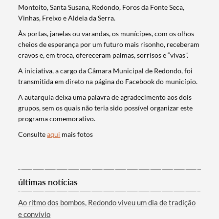
Montoito, Santa Susana, Redondo, Foros da Fonte Seca,
Vinhas, Freixo e Aldeia da Serra.
Às portas, janelas ou varandas, os munícipes, com os olhos
cheios de esperança por um futuro mais risonho, receberam
cravos e, em troca, ofereceram palmas, sorrisos e “vivas”.
A iniciativa, a cargo da Câmara Municipal de Redondo, foi
transmitida em direto na página do Facebook do município.
A autarquia deixa uma palavra de agradecimento aos dois
grupos, sem os quais não teria sido possível organizar este
programa comemorativo.
Consulte
aqui
mais fotos
Termo de Pesquisa
últimas notícias
Ao ritmo dos bombos, Redondo viveu um dia de tradição
Categorias gerais
e convívio