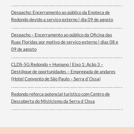
Despacho: Encerramento ao público da Enoteca de
Redondo devido a serviço externo | dia 09 de agosto
Filtros
Despacho – Encerramento ao público da Oficina das
Ruas Floridas por motivo de serviço externo | dias 08 e
09 de agosto
CLDS-5G Redondo + Humano | Eixo 1: Ação 3 –
Dest@que de oportunidades – Empregada de andares
(Hotel Convento de São Paulo – Serra d´Ossa)
Redondo reforça potencial turístico com Centro de
Descoberta do Misticismo da Serra d´Ossa