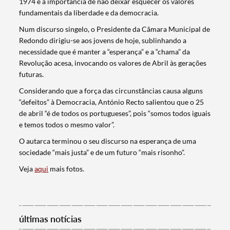
1974 e a importância de não deixar esquecer os valores
fundamentais da liberdade e da democracia.
Num discurso singelo, o Presidente da Câmara Municipal de
Redondo dirigiu-se aos jovens de hoje, sublinhando a
necessidade que é manter a “esperança” e a “chama” da
Revolução acesa, invocando os valores de Abril às gerações
futuras.
Considerando que a força das circunstâncias causa alguns
“defeitos” à Democracia, António Recto salientou que o 25
de abril “é de todos os portugueses”, pois “somos todos iguais
e temos todos o mesmo valor”.
O autarca terminou o seu discurso na esperança de uma
sociedade “mais justa” e de um futuro “mais risonho”.
Veja
aqui
mais fotos.
Termo de Pesquisa
últimas notícias