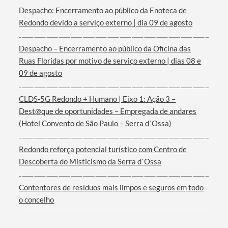
Categorias gerais
Despacho: Encerramento ao público da Enoteca de
Redondo devido a serviço externo | dia 09 de agosto
Despacho – Encerramento ao público da Oficina das
Ruas Floridas por motivo de serviço externo | dias 08 e
Filtros
09 de agosto
CLDS-5G Redondo + Humano | Eixo 1: Ação 3 –
Dest@que de oportunidades – Empregada de andares
(Hotel Convento de São Paulo – Serra d´Ossa)
Redondo reforça potencial turístico com Centro de
Descoberta do Misticismo da Serra d´Ossa
Contentores de resíduos mais limpos e seguros em todo
o concelho