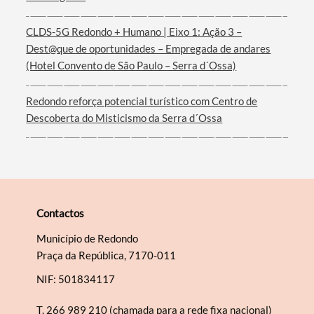
Filtros
CLDS-5G Redondo + Humano | Eixo 1: Ação 3 –
Dest@que de oportunidades – Empregada de andares
(Hotel Convento de São Paulo – Serra d´Ossa)
Redondo reforça potencial turístico com Centro de
Descoberta do Misticismo da Serra d´Ossa
Contactos
Município de Redondo
Praça da República, 7170-011
NIF: 501834117
T.
266 989 210 (chamada para a rede fixa nacional)