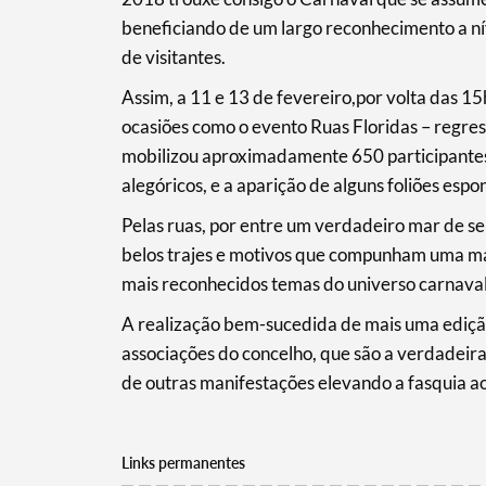
Categorias gerais
beneficiando de um largo reconhecimento a ní
de visitantes.
Assim, a 11 e 13 de fevereiro,por volta das 1
ocasiões como o evento Ruas Floridas – regres
Filtros
mobilizou aproximadamente 650 participantes,
alegóricos, e a aparição de alguns foliões espo
Pelas ruas, por entre um verdadeiro mar de ser
belos trajes e motivos que compunham uma ma
mais reconhecidos temas do universo carnaval
A realização bem-sucedida de mais uma edição
associações do concelho, que são a verdadeira
de outras manifestações elevando a fasquia ao
Links permanentes