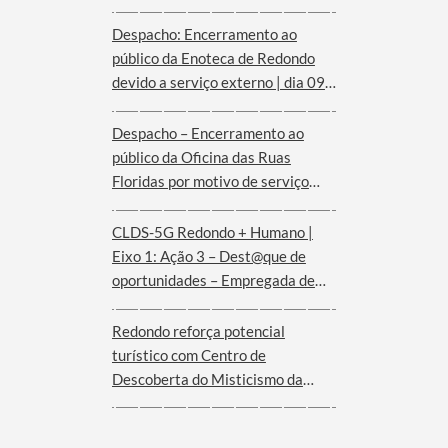
Despacho: Encerramento ao
público da Enoteca de Redondo
devido a serviço externo | dia 09
de agosto
Despacho – Encerramento ao
público da Oficina das Ruas
Floridas por motivo de serviço
externo | dias 08 e 09 de agosto
CLDS-5G Redondo + Humano |
Eixo 1: Ação 3 – Dest@que de
oportunidades – Empregada de
andares (Hotel Convento de São
Paulo – Serra d´Ossa)
Redondo reforça potencial
turístico com Centro de
Descoberta do Misticismo da
Serra d´Ossa