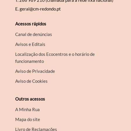
T.
266 989 210 (chamada para a rede fixa nacional)
E.
geral@cm-redondo.pt
Acessos rápidos
Canal de denúncias
Avisos e Editais
Localização dos Ecocentros e o horário de
funcionamento
Aviso de Privacidade
Aviso de Cookies
Outros acessos
A Minha Rua
Mapa do site
Livro de Reclamações