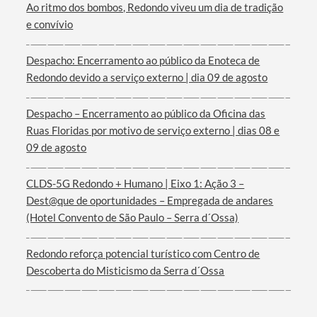
Ao ritmo dos bombos, Redondo viveu um dia de tradição
e convívio
Despacho: Encerramento ao público da Enoteca de
Redondo devido a serviço externo | dia 09 de agosto
Termo de Pesquisa
Despacho – Encerramento ao público da Oficina das
Ruas Floridas por motivo de serviço externo | dias 08 e
09 de agosto
Categorias gerais
CLDS-5G Redondo + Humano | Eixo 1: Ação 3 –
Dest@que de oportunidades – Empregada de andares
(Hotel Convento de São Paulo – Serra d´Ossa)
Redondo reforça potencial turístico com Centro de
Filtros
Descoberta do Misticismo da Serra d´Ossa