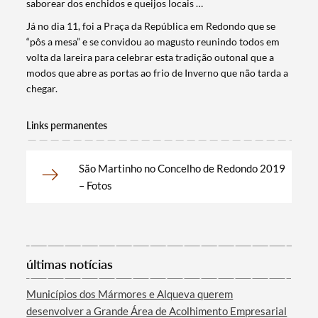
saborear dos enchidos e queijos locais …
Já no dia 11, foi a Praça da República em Redondo que se
“pôs a mesa” e se convidou ao magusto reunindo todos em
Termo de Pesquisa
volta da lareira para celebrar esta tradição outonal que a
modos que abre as portas ao frio de Inverno que não tarda a
chegar.
Links permanentes
Categorias gerais
São Martinho no Concelho de Redondo 2019
– Fotos
Filtros
últimas notícias
Municípios dos Mármores e Alqueva querem
desenvolver a Grande Área de Acolhimento Empresarial