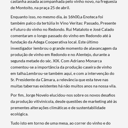
castanha assada acompanhada pelo vinho novo, na freguesia
de Montoito, na praça 25 de abril.
Enquanto isso, no mesmo dia, às 16h00,a Enoteca foi
também palco da tertúlia In Vino Veritas: Passado, Presente
e Futuro do vinho no Redondo. Rui Mataloto e José Calado
comentaram o longo passado do vinho em Redondo até à
fundação da Adega Cooperativa local. Este último
investigador lembrou o grande momento de alavancagem da
produção de vinho em Redondo e no Alentejo, durante a
segunda metade do séc. XIX. Com Adriano Monarca
comentou-se a importância da produção caseira de vinho
em talha.Lembrou-se também aqui, e com a intervenção do
Sr. Presidente da Câmara, a relevância que esta teve nas
muitas tabernas existentes há não muitos anos na nossa vila.
Por fim, Jorge Novelo elucidou-nos sobre os novos desafios
da produção vitivinícola, desde questões de marketing até às
prementes alterações climáticas e de sustentabilidade
ecológica.
Tudo isto em torno de uma mesa, ao correr do vinho e do