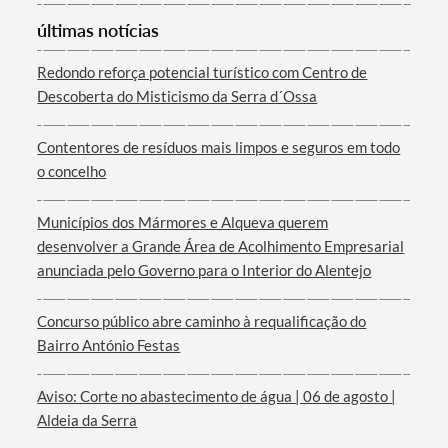
últimas notícias
Categorias gerais
Redondo reforça potencial turístico com Centro de
Descoberta do Misticismo da Serra d´Ossa
Contentores de resíduos mais limpos e seguros em todo
Filtros
o concelho
Municípios dos Mármores e Alqueva querem
desenvolver a Grande Área de Acolhimento Empresarial
anunciada pelo Governo para o Interior do Alentejo
Concurso público abre caminho à requalificação do
Bairro António Festas
Aviso: Corte no abastecimento de água | 06 de agosto |
Aldeia da Serra