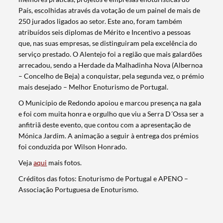
País, escolhidas através da votação de um painel de mais de
250 jurados ligados ao setor. Este ano, foram também
atribuídos seis diplomas de Mérito e Incentivo a pessoas
que, nas suas empresas, se distinguiram pela excelência do
serviço prestado. O Alentejo foi a região que mais galardões
arrecadou, sendo a Herdade da Malhadinha Nova (Albernoa
– Concelho de Beja) a conquistar, pela segunda vez, o prémio
mais desejado – Melhor Enoturismo de Portugal.
O Município de Redondo apoiou e marcou presença na gala
e foi com muita honra e orgulho que viu a Serra D´Ossa ser a
anfitriã deste evento, que contou com a apresentação de
Mónica Jardim. A animação a seguir à entrega dos prémios
foi conduzida por Wilson Honrado.
Veja
aqui
mais fotos.
Termo de Pesquisa
Créditos das fotos: Enoturismo de Portugal e APENO –
Associação Portuguesa de Enoturismo.