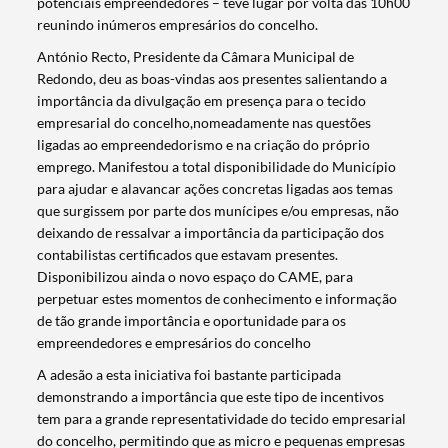
potenciais empreendedores – teve lugar por volta das 10h00
reunindo inúmeros empresários do concelho.
Termo de Pesquisa
António Recto, Presidente da Câmara Municipal de
Redondo, deu as boas-vindas aos presentes salientando a
importância da divulgação em presença para o tecido
empresarial do concelho,nomeadamente nas questões
ligadas ao empreendedorismo e na criação do próprio
emprego. Manifestou a total disponibilidade do Município
Categorias gerais
para ajudar e alavancar ações concretas ligadas aos temas
que surgissem por parte dos munícipes e/ou empresas, não
deixando de ressalvar a importância da participação dos
contabilistas certificados que estavam presentes.
Disponibilizou ainda o novo espaço do CAME, para
perpetuar estes momentos de conhecimento e informação
Filtros
de tão grande importância e oportunidade para os
empreendedores e empresários do concelho
A adesão a esta iniciativa foi bastante participada
demonstrando a importância que este tipo de incentivos
tem para a grande representatividade do tecido empresarial
do concelho, permitindo que as micro e pequenas empresas