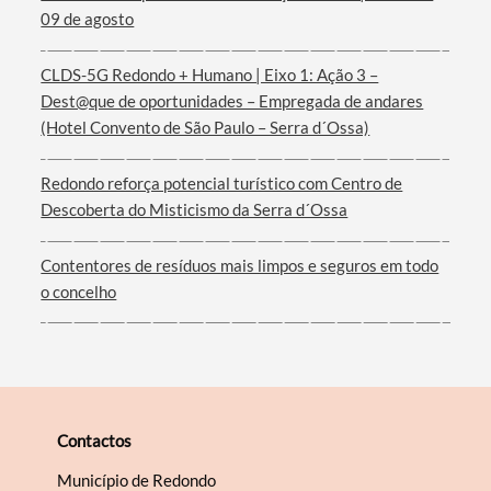
09 de agosto
Termo de Pesquisa
CLDS-5G Redondo + Humano | Eixo 1: Ação 3 –
Dest@que de oportunidades – Empregada de andares
(Hotel Convento de São Paulo – Serra d´Ossa)
Redondo reforça potencial turístico com Centro de
Categorias gerais
Descoberta do Misticismo da Serra d´Ossa
Contentores de resíduos mais limpos e seguros em todo
o concelho
Filtros
Contactos
Município de Redondo