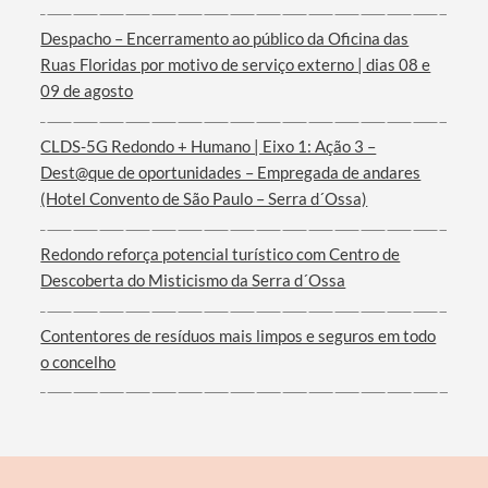
Despacho – Encerramento ao público da Oficina das
Ruas Floridas por motivo de serviço externo | dias 08 e
09 de agosto
Termo de Pesquisa
CLDS-5G Redondo + Humano | Eixo 1: Ação 3 –
Dest@que de oportunidades – Empregada de andares
(Hotel Convento de São Paulo – Serra d´Ossa)
Categorias gerais
Redondo reforça potencial turístico com Centro de
Descoberta do Misticismo da Serra d´Ossa
Contentores de resíduos mais limpos e seguros em todo
o concelho
Filtros