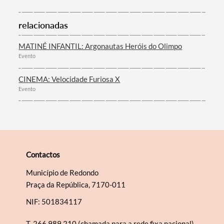
relacionadas
MATINÉ INFANTIL: Argonautas Heróis do Olimpo
Evento
CINEMA: Velocidade Furiosa X
Evento
Contactos
Município de Redondo
Praça da República, 7170-011
NIF: 501834117
T.
266 989 210 (chamada para a rede fixa nacional)