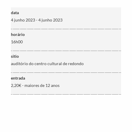
data
4 junho 2023 - 4 junho 2023
horário
16h00
Termo de Pesquisa
sitio
auditório do centro cultural de redondo
entrada
Categorias gerais
2,20€ - maiores de 12 anos
Filtros